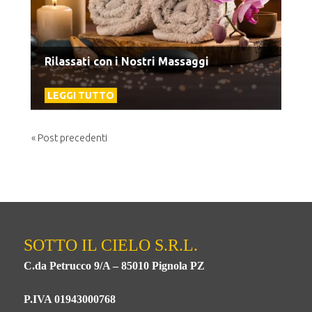
Rilassati con i Nostri Massaggi
LEGGI TUTTO
« Post precedenti
SOTTO IL CIELO S.R.L.
C.da Petrucco 9/A – 85010 Pignola PZ
P.IVA 01943000768