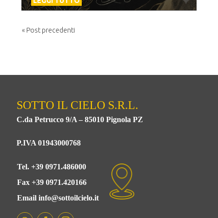
LEGGI TUTTO
« Post precedenti
SOTTO IL CIELO S.R.L.
C.da Petrucco 9/A – 85010 Pignola PZ
P.IVA 01943000768
Tel. +39 0971.486000
Fax +39 0971.420166
Email info@sottoilcielo.it