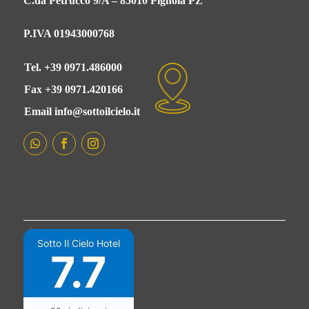
C.da Petrucco 9/A – 85010 Pignola PZ
P.IVA 01943000768
Tel. +39 0971.486000
Fax +39 0971.420166
Email info@sottoilcielo.it
Sotto Il Cielo Hotel
7.7